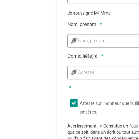
Je soussigné M/ Mme
Nom, prénom :
*
Nom, prénom
Domicilié(e) à :
*
Adresse
*
Atteste sur l’honneur que l’ut
sincères.
Avertissement :
« Constitue un faux 
que ce soit, dans un écrit ou tout aut
ou d’un fait ayant des conséquences j