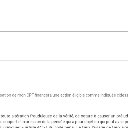
ilisation de mon CPF financera une action éligible comme indiquée cides
toute altération frauduleuse de la vérité, de nature à causer un préj
re support d’expression de la pensée qui a pour objet ou qui peut avoir po
uridiques. » article 441-1 du code pénal. Le faux, l’usage de faux ains