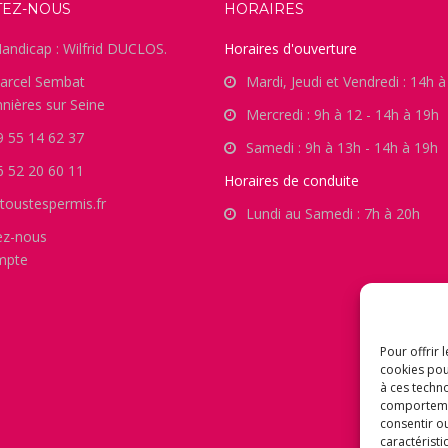
TEZ-NOUS
HORAIRES
andicap : Wilfrid DUCLOS.
Horaires d'ouverture
arcel Sembat
Mardi, Jeudi et Vendredi : 14h 
nières sur Seine
Mercredi : 9h à 12 - 14h à 19h
9 55 14 62 37
Samedi : 9h à 13h - 14h à 19h
6 52 20 60 11
Horaires de conduite
toustespermis.fr
Lundi au Samedi : 7h à 20h
ez-nous
mpte
Pour offrir 
cookies pou
à ces techn
comportement
consentir o
caractéristi