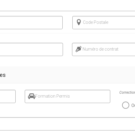
Code Postale
Numéro de contrat
res
Correction
Formation Permis
O