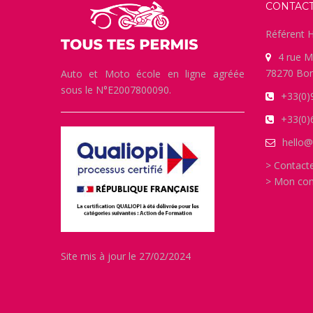
CONTAC
Référent H
4 rue M
78270 Bon
Auto et Moto école en ligne agréée
sous le N°E2007800090.
+33(0)
+33(0)
hello@
> Contact
> Mon co
Site mis à jour le 27/02/2024