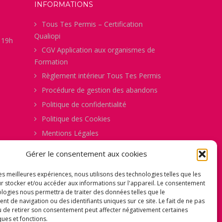
INFORMATIONS
Tous Tes Permis – Certification
Qualiopi
à 19h
CGV Application aux organismes de
Formation
Règlement intérieur Tous Tes Permis
Procédure de gestion des abandons
Politique de confidentialité
Politique des Cookies
Mentions Légales
Comment ça Marche
Gérer le consentement aux cookies
Fiche d’Évaluation Permis B
les meilleures expériences, nous utilisons des technologies telles que les
Fiche de Pré-inscription
r stocker et/ou accéder aux informations sur l'appareil. Le consentement
Formulaire de Consentement pour la
ologies nous permettra de traiter des données telles que le
 de navigation ou des identifiants uniques sur ce site. Le fait de ne pas
Captation d’Images et de Vidéos
u de retirer son consentement peut affecter négativement certaines
ques et fonctions.