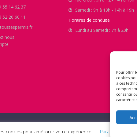
9 55 14 62 37
Samedi : 9h à 13h - 14h à 19h
6 52 20 60 11
Horaires de conduite
toustespermis.fr
Lundi au Samedi : 7h à 20h
ez-nous
mpte
Pour offrir 
cookies pou
à ces techn
comportement
consentir o
caractéristi
Acc
- © TOUS TES PERMIS (TTP) 2021 -
des cookies pour améliorer votre expérience.
Paramètres des 