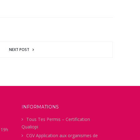
NEXT POST
INFORMATIONS
Tous Tes Permis – Certification
Qualiopi
à 19h
CGV Application aux organismes de