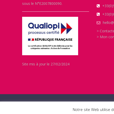
sous le N°E2007800090.
+33(0)
+33(0)
hello@
> Contact
> Mon co
Site mis à jour le 27/02/2024
Auto école en ligne, agréée sous le numéro N°E2007800090 
Site réalisé par
NOVATECH
Notre site Web utilise 