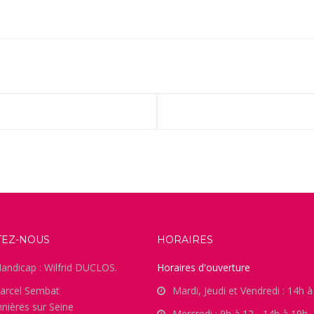
TEZ-NOUS
HORAIRES
andicap : Wilfrid DUCLOS.
Horaires d'ouverture
arcel Sembat
Mardi, Jeudi et Vendredi : 14h 
nières sur Seine
Mercredi : 9h à 12 - 14h à 19h