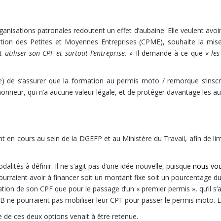
les demandent un encadrement
isations patronales redoutent un effet d’aubaine. Elle veulent avoir l
ation des Petites et Moyennes Entreprises (CPME), souhaite la mise 
 utiliser son CPF et surtout l’entreprise.
» Il demande à ce que «
les
ie) de s’assurer que la formation au permis moto / remorque s’inscri
l’honneur, qui n’a aucune valeur légale, et de protéger davantage les au
r
en cours au sein de la DGEFP et au Ministère du Travail, afin de limit
dalités à définir. Il ne s’agit pas d’une idée nouvelle, puisque
nous vou
rraient avoir à financer soit un montant fixe soit un pourcentage du 
ation de son CPF que pour le passage d’un « premier permis », qu’il s’
s B ne pourraient pas mobiliser leur CPF pour passer le permis moto.
 de ces deux options venait à être retenue.