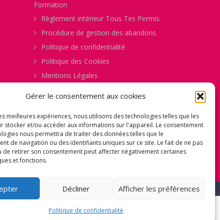
Formation
Règlement intérieur Tous Tes Permis
Procédure de gestion des abandons
Politique de confidentialité
Politique des Cookies
Mentions Légales
Comment ça Marche
Gérer le consentement aux cookies
Fiche d’Évaluation Permis B
les meilleures expériences, nous utilisons des technologies telles que les
Fiche de Pré-inscription
r stocker et/ou accéder aux informations sur l'appareil. Le consentement
Formulaire de Consentement pour la
ologies nous permettra de traiter des données telles que le
 de navigation ou des identifiants uniques sur ce site. Le fait de ne pas
Captation d’Images et de Vidéos
u de retirer son consentement peut affecter négativement certaines
ques et fonctions.
epter
Décliner
Afficher les préférences
Cookies
Politique de confidentialité
ACCEPTER