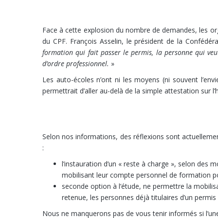
Les organisations patrona
Face à cette explosion du nombre de demandes, les organ
du CPF. François Asselin, le président de la Confédér
formation qui fait passer le permis, la personne qui veut
d’ordre professionnel.
»
Les auto-écoles n’ont ni les moyens (ni souvent l’env
permettrait d’aller au-delà de la simple attestation sur 
Des durcissements à prévoi
Selon nos informations, des réflexions sont actuellement 
:
l’instauration d’un « reste à charge », selon des mo
mobilisant leur compte personnel de formation pou
seconde option à l’étude, ne permettre la mobilis
retenue, les personnes déjà titulaires d’un permi
Nous ne manquerons pas de vous tenir informés si l’une