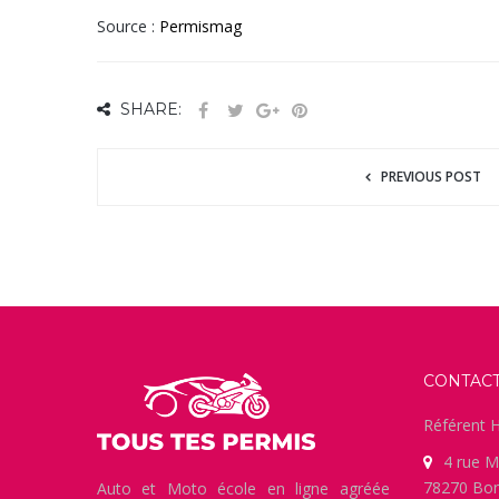
Source :
Permismag
SHARE:
PREVIOUS POST
CONTAC
Référent H
4 rue M
78270 Bon
Auto et Moto école en ligne agréée