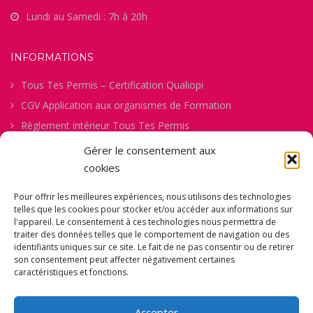
Lundi au Samedi : 7h à 20h
INFORMATIONS
Tous Tes Permis – Certification Qualiopi
CGV Application aux organismes de Formation
Règlement intérieur Tous Tes Permis
Procédure de gestion des abandons
Gérer le consentement aux
Politique de confidentialité
cookies
Politique des Cookies
Pour offrir les meilleures expériences, nous utilisons des technologies
Mentions Légales
telles que les cookies pour stocker et/ou accéder aux informations sur
l'appareil. Le consentement à ces technologies nous permettra de
Comment ça Marche
traiter des données telles que le comportement de navigation ou des
Fiche d’Évaluation Permis B
identifiants uniques sur ce site. Le fait de ne pas consentir ou de retirer
son consentement peut affecter négativement certaines
Fiche de Pré-inscription
caractéristiques et fonctions.
Formulaire de Consentement pour la Captation d’Images et
de Vidéos
Accepter