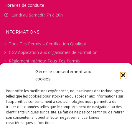
Horaires de conduite
Lundi au Samedi : 7h à 20h
INFORMATIONS
Tous Tes Permis – Certification Qualiopi
CGV Application aux organismes de Formation
Règlement intérieur Tous Tes Permis
Procédure de gestion des abandons
Gérer le consentement aux
Politique de confidentialité
cookies
Politique des Cookies
Pour offrir les meilleures expériences, nous utilisons des technologies
Mentions Légales
telles que les cookies pour stocker et/ou accéder aux informations sur
l'appareil. Le consentement à ces technologies nous permettra de
Comment ça Marche
traiter des données telles que le comportement de navigation ou des
Fiche d’Évaluation Permis B
identifiants uniques sur ce site. Le fait de ne pas consentir ou de retirer
son consentement peut affecter négativement certaines
Fiche de Pré-inscription
caractéristiques et fonctions.
Formulaire de Consentement pour la Captation d’Images et