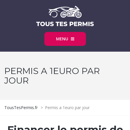
MENU
PERMIS A 1EURO PAR
JOUR
TousTesPermis.fr
>
Permis a 1euro par jour
Financer le permis de