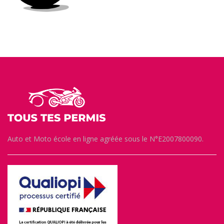
Auto et Moto école en ligne agréée sous le N°E2007800090.