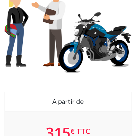
A partir de
315
€ TTC