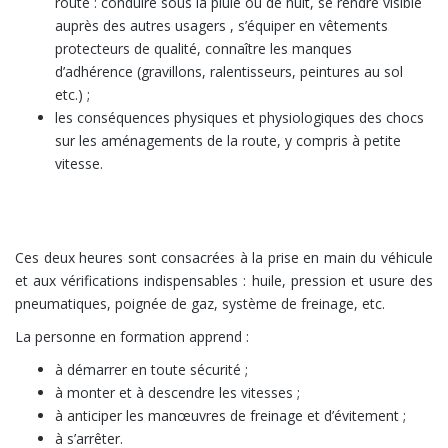
route : conduire sous la pluie ou de nuit, se rendre visible
auprès des autres usagers , s’équiper en vêtements
protecteurs de qualité, connaître les manques
d’adhérence (gravillons, ralentisseurs, peintures au sol
etc.) ;
les conséquences physiques et physiologiques des chocs
sur les aménagements de la route, y compris à petite
vitesse.
2 heures de pratique hors circulation
: l’examen « sur plateau »
Ces deux heures sont consacrées à la prise en main du véhicule
et aux vérifications indispensables : huile, pression et usure des
pneumatiques, poignée de gaz, système de freinage, etc.
La personne en formation apprend :
à démarrer en toute sécurité ;
à monter et à descendre les vitesses ;
à anticiper les manœuvres de freinage et d’évitement ;
à s’arrêter.