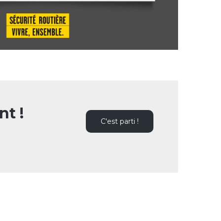
t !
C'est parti !