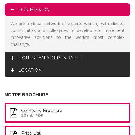
OUR MISSION
We are a global network of experts working with clients,
communities and colleagues to develop and implement
innovative solutions to the world’s most complex
challenge.
HONEST AND DEPENDABLE
LOCATION
NOTRE BROCHURE
Company Brochure
2.3 mb, PDF
Price List