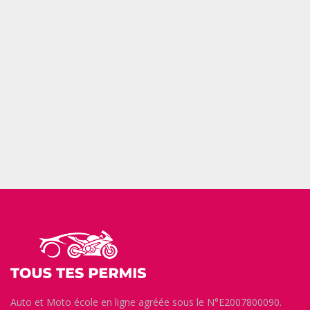
Family house
Auto et Moto école en ligne agréée sous le N°E2007800090.