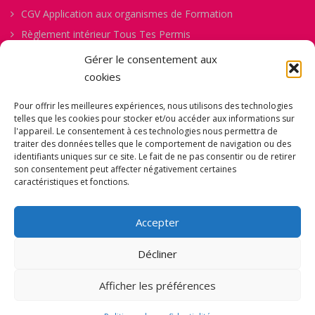
CGV Application aux organismes de Formation
Règlement intérieur Tous Tes Permis
Procédure de gestion des abandons
Gérer le consentement aux
Politique de confidentialité
cookies
Politique des Cookies
Pour offrir les meilleures expériences, nous utilisons des technologies
Mentions Légales
telles que les cookies pour stocker et/ou accéder aux informations sur
l'appareil. Le consentement à ces technologies nous permettra de
Comment ça Marche
traiter des données telles que le comportement de navigation ou des
Fiche d’Évaluation Permis B
identifiants uniques sur ce site. Le fait de ne pas consentir ou de retirer
son consentement peut affecter négativement certaines
Fiche de Pré-inscription
caractéristiques et fonctions.
Formulaire de Consentement pour la Captation d’Images et
de Vidéos
Accepter
Décliner
Auto école en ligne, agréée sous le numéro N°E2007800090 - © TOUS TES
Afficher les préférences
Notre site Web utilise des cookies pour améliorer votre
PERMIS (TTP) 2021 - Site réalisé par
NOVATECH
expérience.
Paramètres des Cookies
ACCEPTER