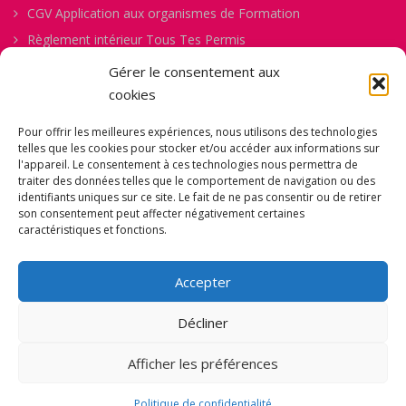
CGV Application aux organismes de Formation
Règlement intérieur Tous Tes Permis
Procédure de gestion des abandons
Gérer le consentement aux
Politique de confidentialité
cookies
Politique des Cookies
Pour offrir les meilleures expériences, nous utilisons des technologies
Mentions Légales
telles que les cookies pour stocker et/ou accéder aux informations sur
l'appareil. Le consentement à ces technologies nous permettra de
Comment ça Marche
traiter des données telles que le comportement de navigation ou des
Fiche d’Évaluation Permis B
identifiants uniques sur ce site. Le fait de ne pas consentir ou de retirer
son consentement peut affecter négativement certaines
Fiche de Pré-inscription
caractéristiques et fonctions.
Formulaire de Consentement pour la Captation d’Images et
de Vidéos
Accepter
Décliner
Auto école en ligne, agréée sous le numéro N°E2007800090 - © TOUS TES
Afficher les préférences
Notre site Web utilise des cookies pour améliorer votre
PERMIS (TTP) 2021 - Site réalisé par
NOVATECH
expérience.
Paramètres des Cookies
ACCEPTER
Politique de confidentialité