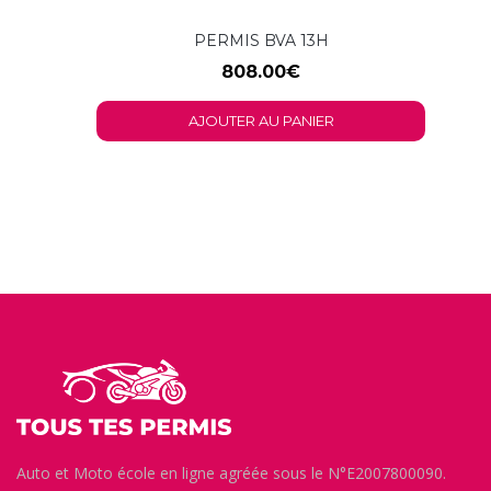
PERMIS BVA 13H
808.00
€
AJOUTER AU PANIER
Auto et Moto école en ligne agréée sous le N°E2007800090.