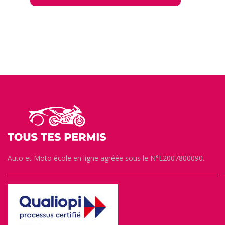
Auto et Moto école en ligne agréée sous le N°E2007800090.