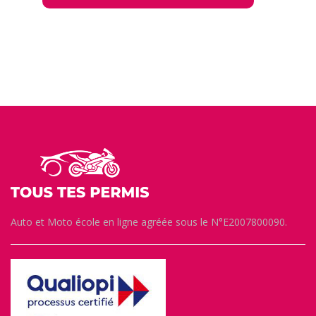
Auto et Moto école en ligne agréée sous le N°E2007800090.